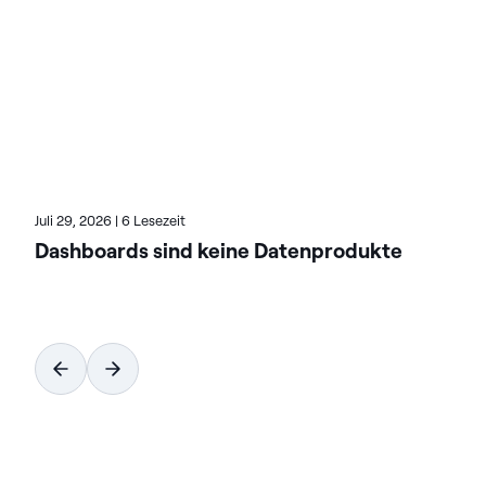
Lösungen von Actian lassen sich nahtlos integrieren
und arbeiten zuverlässig in On-Premises, Cloud und
Hybridumgebungen. Erfahren Sie mehr über Actian,
den Daten- und KI-Geschäftsbereich von HCL
Software, unter actian.com.
Juli 29, 2026
|
6 Lesezeit
Dashboards sind keine Datenprodukte