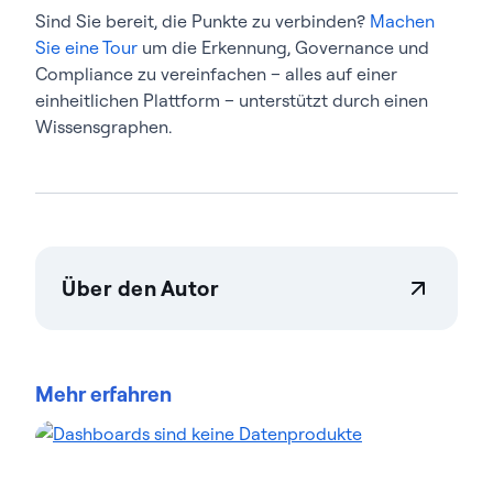
Sind Sie bereit, die Punkte zu verbinden?
Machen
Sie eine Tour
um die Erkennung, Governance und
Compliance zu vereinfachen – alles auf einer
einheitlichen Plattform – unterstützt durch einen
Wissensgraphen.
Über den Autor
Actian Germany GmbH
Actian ermöglicht es Unternehmen, Daten in
großem Umfang sicher verwalten zu steuern.
Mehr erfahren
Unternehmen vertrauen auf Datenmanagement
Data-Intelligence-Lösungen von Actian, um
komplexe Datenumgebungen zu optimieren und
die Bereitstellung von KI-fähigen Daten zu
beschleunigen. Die auf Flexibilität ausgelegten