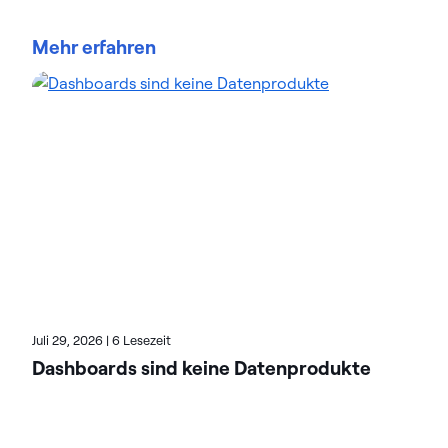
Actian ermöglicht es Unternehmen, Daten in
großem Umfang sicher verwalten zu steuern.
Mehr erfahren
Unternehmen vertrauen auf Datenmanagement
Data-Intelligence-Lösungen von Actian, um
komplexe Datenumgebungen zu optimieren und
die Bereitstellung von KI-fähigen Daten zu
beschleunigen. Die auf Flexibilität ausgelegten
Lösungen von Actian lassen sich nahtlos integrieren
und arbeiten zuverlässig in On-Premises, Cloud und
Hybridumgebungen. Erfahren Sie mehr über Actian,
den Daten- und KI-Geschäftsbereich von HCL
Software, unter actian.com.
Juli 29, 2026
|
6 Lesezeit
Dashboards sind keine Datenprodukte