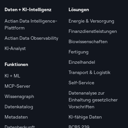
Daten + KI-Intelligenz
Lösungen
Actian Data Intelligence-
Energie & Versorgung
Plattform
Finanzdienstleistungen
Actian Data Observability
Biowissenschaften
KI-Analyst
Fertigung
Einzelhandel
Funktionen
Transport & Logistik
KI + ML
Self-Service
MCP-Server
Datenanalyse zur
Wissensgraph
Einhaltung gesetzlicher
Datenkatalog
Vorschriften
Metadaten
KI-fähige Daten
Datenherkunft
BCBS 239