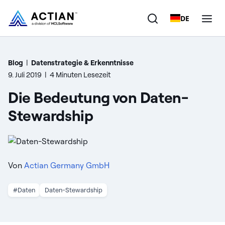
DE
Produkte
Blog
|
Datenstrategie & Erkenntnisse
9. Juli 2019
|
4 Minuten Lesezeit
Lösungen
Die Bedeutung von Daten-
Kunden
Stewardship
Unternehmen
Ressourcen
Von
Actian Germany GmbH
#Daten
Daten-Stewardship