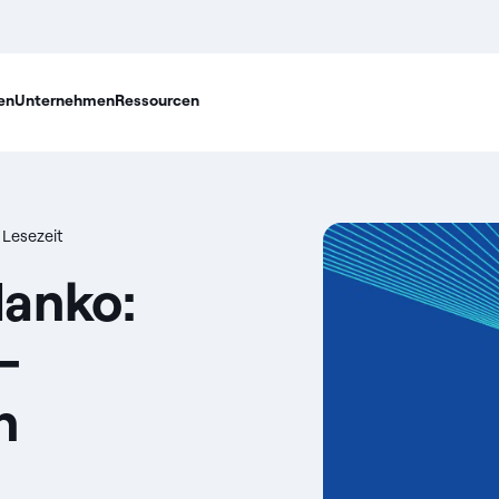
en
Unternehmen
Ressourcen
 Lesezeit
anko:
-
n