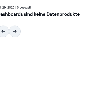
uli 29, 2026
|
6 Lesezeit
Juli
ashboards sind keine Datenprodukte
Wi
vo