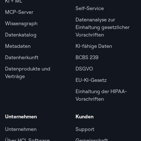
KI + ML
Self-Service
MCP-Server
Datenanalyse zur
Wissensgraph
Einhaltung gesetzlicher
Datenkatalog
Vorschriften
Metadaten
KI-fähige Daten
Datenherkunft
BCBS 239
Datenprodukte und
DSGVO
Verträge
EU-KI-Gesetz
Einhaltung der HIPAA-
Vorschriften
Unternehmen
Kunden
Unternehmen
Support
Über HCL Software
Gemeinschaft