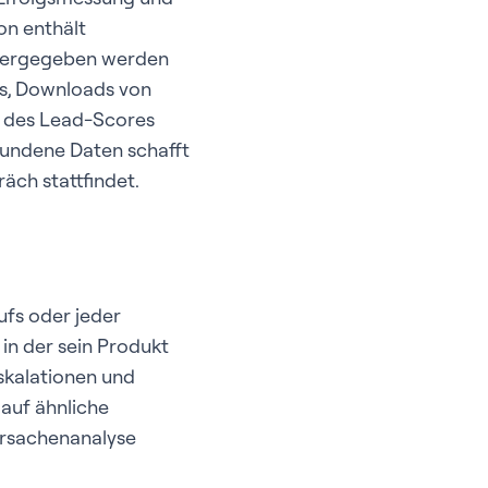
on enthält
eitergegeben werden
es, Downloads von
eg des Lead-Scores
bundene Daten schafft
äch stattfindet.
fs oder jeder
in der sein Produkt
Eskalationen und
 auf ähnliche
Ursachenanalyse