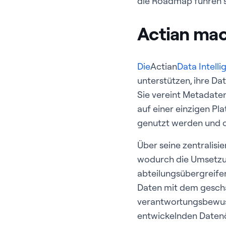
die Roadmap führen s
Actian mac
Die
Actian
Data Intell
unterstützen, ihre Da
Sie vereint Metadate
auf einer einzigen Pl
genutzt werden und o
Über seine zentralisie
wodurch die Umsetzun
abteilungsübergreife
Daten mit dem geschä
verantwortungsbewusst
entwickelnden Datenö