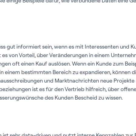
e einige Beispiele dafür, wie verbundene Daten eine G
 gut informiert sein, wenn es mit Interessenten und Ku
t es von Vorteil, über Veränderungen in einem Unterne
ngen oft einen Kauf auslösen. Wenn ein Kunde zum Beisp
m in einem bestimmten Bereich zu expandieren, können d
enausschreibungen und Marktnachrichten neue Projekte 
iehungen ist es für den Vertrieb hilfreich, über offen
sserungswünsche des Kunden Bescheid zu wissen.
 ist sehr data-driven und nutzt interne Kennzahlen zu