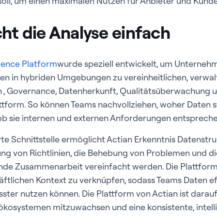
oll, um einen maximalen Nutzen für Anbieter und Kunden
ht die Analyse einfach
igence Platform
wurde speziell entwickelt, um Unterneh
ten in hybriden Umgebungen zu vereinheitlichen, verwal
n , Governance, Datenherkunft, Qualitätsüberwachung 
attform. So können Teams nachvollziehen, woher Daten 
b sie internen und externen Anforderungen entspreche
rte Schnittstelle ermöglicht Actian Erkenntnis Datenstru
g von Richtlinien, die Behebung von Problemen und di
nde Zusammenarbeit vereinfacht werden. Die Plattform 
ftlichen Kontext zu verknüpfen, sodass Teams Daten ef
er nutzen können. Die Plattform von Actian ist darauf 
kosystemen mitzuwachsen und eine konsistente, intell