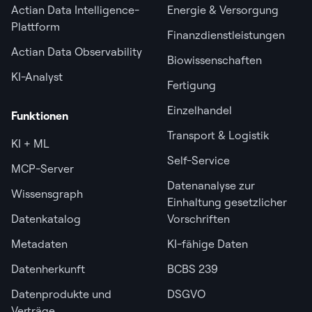
Actian Data Intelligence-
Energie & Versorgung
Plattform
Finanzdienstleistungen
Actian Data Observability
Biowissenschaften
KI-Analyst
Fertigung
Einzelhandel
Funktionen
Transport & Logistik
KI + ML
Self-Service
MCP-Server
Datenanalyse zur
Wissensgraph
Einhaltung gesetzlicher
Datenkatalog
Vorschriften
Metadaten
KI-fähige Daten
Datenherkunft
BCBS 239
Datenprodukte und
DSGVO
Verträge