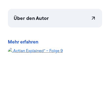
Über den Autor
Teresa Wingfield
Teresa Wingfield ist Director of Product Marketing
bei Actian und fördert die Bekanntheit der
Mehr erfahren
Integrations-, Verwaltungs- und Fähigkeiten der
Actian Data Platform. Sie verfügt über mehr als 20
Jahre Erfahrung im Marketing für Analyse-,
Sicherheits- und Cloud bei Branchenführern wie
Cisco, McAfee und VMware. Teresa konzentriert
sich darauf, Kunden dabei zu unterstützen, mit
Daten neue Maßstäbe in Sachen Innovation und
Umsatz zu setzen. Im Actian-Blog hebt Teresa den
Wert analytikgestützter Lösungen in verschiedenen
Branchen hervor. In ihren Beiträgen finden Sie
Beispiele für reale Transformationsgeschichten.