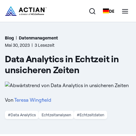
DE
Produkte
Blog
|
Datenmanagement
Mai 30, 2023
|
3 Lesezeit
Lösungen
Data Analytics in Echtzeit in
Kunden
unsicheren Zeiten
Unternehmen
Ressourcen
Von
Teresa Wingfield
#Data Analytics
Echtzeitanalysen
#Echtzeitdaten