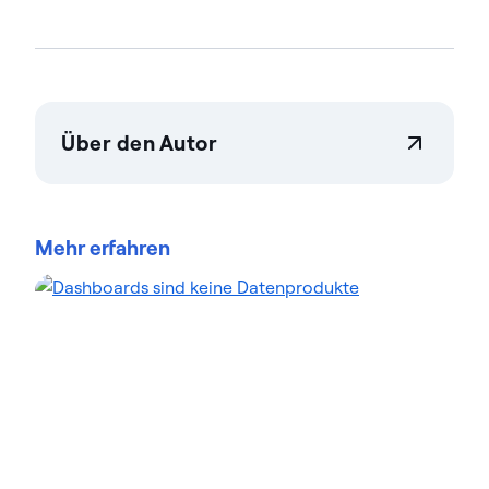
Über den Autor
Actian Germany GmbH
Actian ermöglicht es Unternehmen, Daten in
großem Umfang sicher verwalten zu steuern.
Mehr erfahren
Unternehmen vertrauen auf Datenmanagement
Data-Intelligence-Lösungen von Actian, um
komplexe Datenumgebungen zu optimieren und
die Bereitstellung von KI-fähigen Daten zu
beschleunigen. Die auf Flexibilität ausgelegten
Lösungen von Actian lassen sich nahtlos integrieren
und arbeiten zuverlässig in On-Premises, Cloud und
Hybridumgebungen. Erfahren Sie mehr über Actian,
den Daten- und KI-Geschäftsbereich von HCL
Software, unter actian.com.