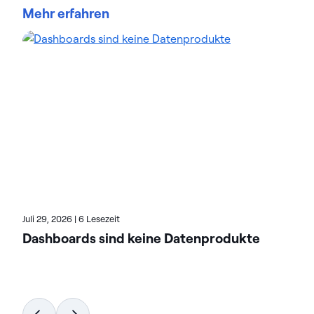
Mehr erfahren
Unternehmen vertrauen auf Datenmanagement
Data-Intelligence-Lösungen von Actian, um
komplexe Datenumgebungen zu optimieren und
die Bereitstellung von KI-fähigen Daten zu
beschleunigen. Die auf Flexibilität ausgelegten
Lösungen von Actian lassen sich nahtlos integrieren
und arbeiten zuverlässig in On-Premises, Cloud und
Hybridumgebungen. Erfahren Sie mehr über Actian,
den Daten- und KI-Geschäftsbereich von HCL
Software, unter actian.com.
Juli 29, 2026
|
6 Lesezeit
Dashboards sind keine Datenprodukte