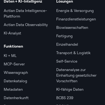
Daten + KI-Intelligenz
Lösungen
Actian Data Intelligence-
Energie & Versorgung
Plattform
Finanzdienstleistungen
Actian Data Observability
Biowissenschaften
KI-Analyst
Fertigung
Einzelhandel
Funktionen
Transport & Logistik
KI + ML
Self-Service
MCP-Server
Datenanalyse zur
Wissensgraph
Einhaltung gesetzlicher
Datenkatalog
Vorschriften
Metadaten
KI-fähige Daten
Datenherkunft
BCBS 239