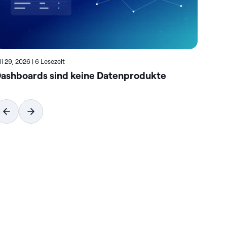
uli 29, 2026
|
6 Lesezeit
Juli
ashboards sind keine Datenprodukte
Wi
vo