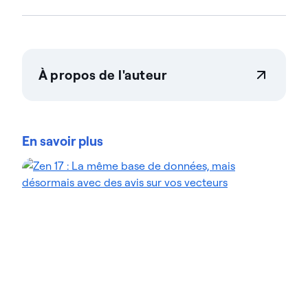
À propos de l'auteur
Amra Dorjbayar
Amra Dorjbayar est cofondatrice de Wobby
(rachetée par Actian en 2026) et responsable du
En savoir plus
projet Actian AI Analyst. Ancienne journaliste
d'investigation et de données primée, Amra a
passé de nombreuses années à dévoiler des
histoires à partir de jeux de données complexes.
Elle a mis à profit cette expertise pour créer des
systèmes d'IA « agents » qui démocratisent l'accès
aux données grâce au langage naturel.