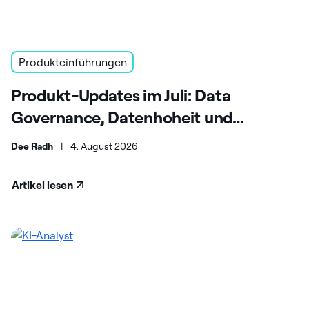
Produkteinführungen
Produkt-Updates im Juli: Data
Governance, Datenhoheit und
Skalierbarkeit in Unternehmen
Dee Radh
|
4. August 2026
Artikel lesen