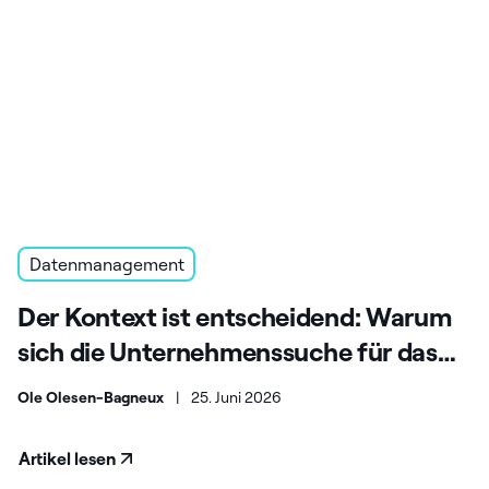
Datenmanagement
Der Kontext ist entscheidend: Warum
sich die Unternehmenssuche für das
KI-Zeitalter weiterentwickeln muss
Ole Olesen-Bagneux
|
25. Juni 2026
Artikel lesen