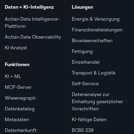
Daten + KI-Intelligenz
Lösungen
Actian Data Intelligence-
Energie & Versorgung
Plattform
Finanzdienstleistungen
Actian Data Observability
Biowissenschaften
KI-Analyst
Fertigung
Einzelhandel
Funktionen
Transport & Logistik
KI + ML
Self-Service
MCP-Server
Datenanalyse zur
Wissensgraph
Einhaltung gesetzlicher
Datenkatalog
Vorschriften
Metadaten
KI-fähige Daten
Datenherkunft
BCBS 239