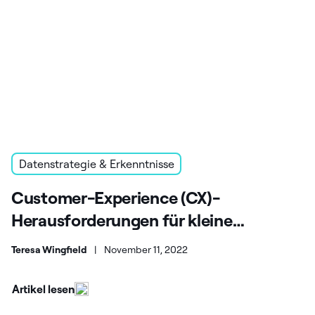
Datenstrategie & Erkenntnisse
Customer-Experience (CX)-
Herausforderungen für kleine
Unternehmen
Teresa Wingfield
|
November 11, 2022
Artikel lesen