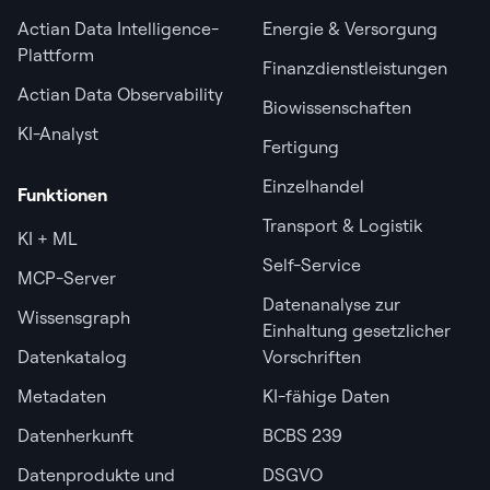
Actian Data Intelligence-
Energie & Versorgung
Plattform
Finanzdienstleistungen
Actian Data Observability
Biowissenschaften
KI-Analyst
Fertigung
Einzelhandel
Funktionen
Transport & Logistik
KI + ML
Self-Service
MCP-Server
Datenanalyse zur
Wissensgraph
Einhaltung gesetzlicher
Datenkatalog
Vorschriften
Metadaten
KI-fähige Daten
Datenherkunft
BCBS 239
Datenprodukte und
DSGVO