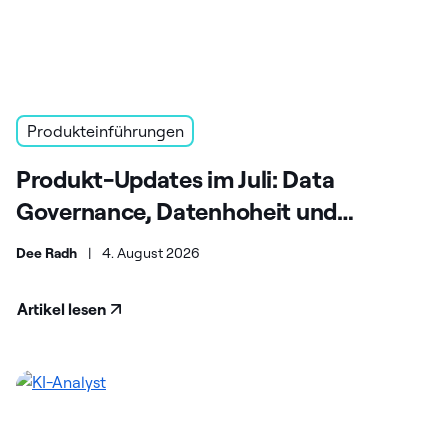
Produkteinführungen
Produkt-Updates im Juli: Data
Governance, Datenhoheit und
Skalierbarkeit in Unternehmen
Dee Radh
|
4. August 2026
Artikel lesen