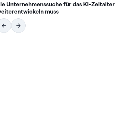
ie Unternehmenssuche für das KI-Zeitalter
un
eiterentwickeln muss