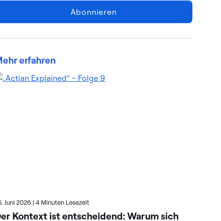
Abonnieren
ehr erfahren
5. Juni 2026
|
4 Minuten Lesezeit
23. 
er Kontext ist entscheidend: Warum sich
So