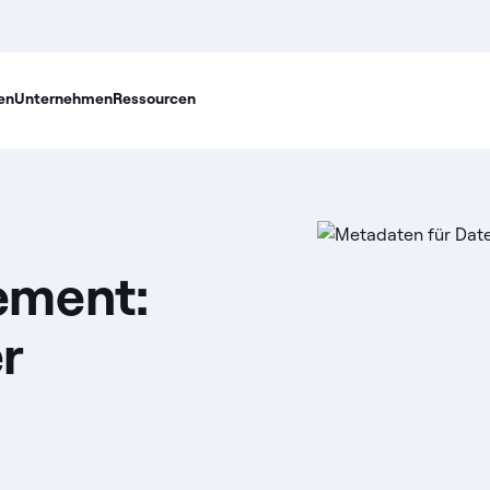
en
Unternehmen
Ressourcen
ement:
r