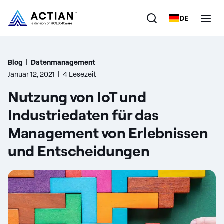
DE
Produkte
Blog
|
Datenmanagement
Januar 12, 2021
|
4 Lesezeit
Lösungen
Nutzung von IoT und
Kunden
Industriedaten für das
Management von Erlebnissen
Unternehmen
und Entscheidungen
Ressourcen