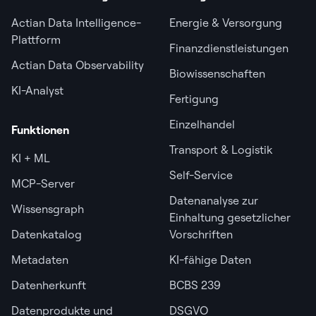
Actian Data Intelligence-
Energie & Versorgung
Plattform
Finanzdienstleistungen
Actian Data Observability
Biowissenschaften
KI-Analyst
Fertigung
Einzelhandel
Funktionen
Transport & Logistik
KI + ML
Self-Service
MCP-Server
Datenanalyse zur
Wissensgraph
Einhaltung gesetzlicher
Datenkatalog
Vorschriften
Metadaten
KI-fähige Daten
Datenherkunft
BCBS 239
Datenprodukte und
DSGVO