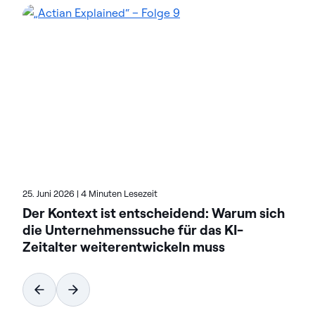
Data-Intelligence-Lösungen von Actian, um
komplexe Datenumgebungen zu optimieren und
die Bereitstellung von KI-fähigen Daten zu
beschleunigen. Die auf Flexibilität ausgelegten
Lösungen von Actian lassen sich nahtlos integrieren
und arbeiten zuverlässig in On-Premises, Cloud und
Hybridumgebungen. Erfahren Sie mehr über Actian,
den Daten- und KI-Geschäftsbereich von HCL
Software, unter actian.com.
25. Juni 2026
|
4 Minuten Lesezeit
Der Kontext ist entscheidend: Warum sich
die Unternehmenssuche für das KI-
Zeitalter weiterentwickeln muss