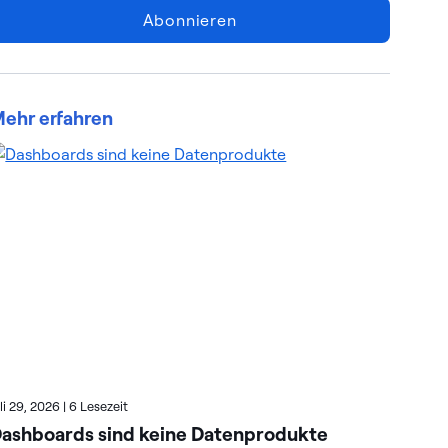
Abonnieren
ehr erfahren
uli 29, 2026
|
6 Lesezeit
Juli
ashboards sind keine Datenprodukte
Wi