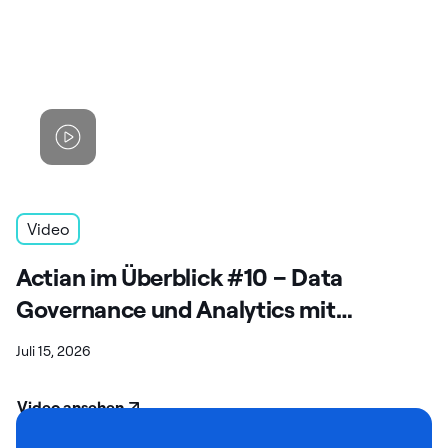
Video
Actian im Überblick #10 – Data
Governance und Analytics mit
agentischen Funktionen
Juli 15, 2026
Video ansehen