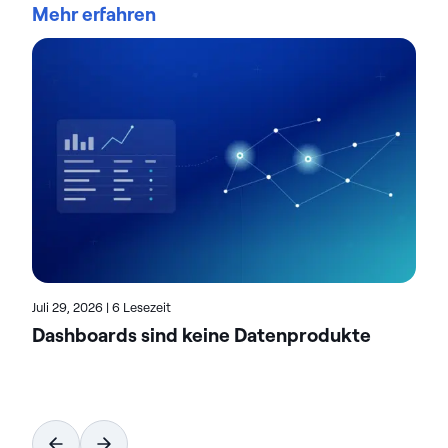
Mehr erfahren
Integrations-, Verwaltungs- und Fähigkeiten der
Actian Data Platform. Sie verfügt über mehr als 20
Jahre Erfahrung im Marketing für Analyse-,
Sicherheits- und Cloud bei Branchenführern wie
Cisco, McAfee und VMware. Teresa konzentriert
sich darauf, Kunden dabei zu unterstützen, mit
Daten neue Maßstäbe in Sachen Innovation und
Umsatz zu setzen. Im Actian-Blog hebt Teresa den
Wert analytikgestützter Lösungen in verschiedenen
Branchen hervor. In ihren Beiträgen finden Sie
Beispiele für reale Transformationsgeschichten.
Juli 29, 2026
|
6 Lesezeit
Dashboards sind keine Datenprodukte