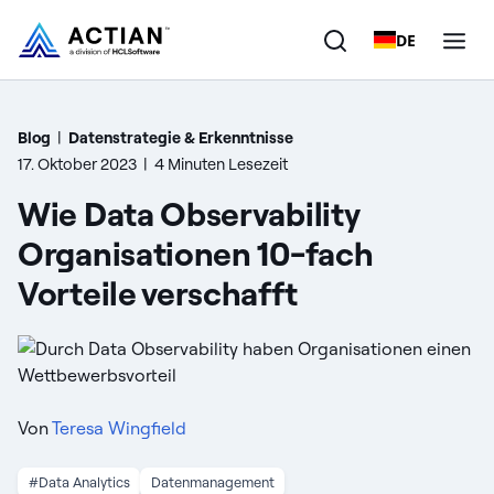
DE
Produkte
Blog
|
Datenstrategie & Erkenntnisse
17. Oktober 2023
|
4 Minuten Lesezeit
Lösungen
Wie Data Observability
Kunden
Organisationen 10-fach
Vorteile verschafft
Unternehmen
Ressourcen
Von
Teresa Wingfield
#Data Analytics
Datenmanagement