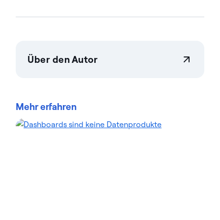
Über den Autor
Actian Germany GmbH
Actian ermöglicht es Unternehmen, Daten in
großem Umfang sicher verwalten zu steuern.
Mehr erfahren
Unternehmen vertrauen auf Datenmanagement
Data-Intelligence-Lösungen von Actian, um
komplexe Datenumgebungen zu optimieren und
die Bereitstellung von KI-fähigen Daten zu
beschleunigen. Die auf Flexibilität ausgelegten
Lösungen von Actian lassen sich nahtlos integrieren
und arbeiten zuverlässig in On-Premises, Cloud und
Hybridumgebungen. Erfahren Sie mehr über Actian,
den Daten- und KI-Geschäftsbereich von HCL
Software, unter actian.com.