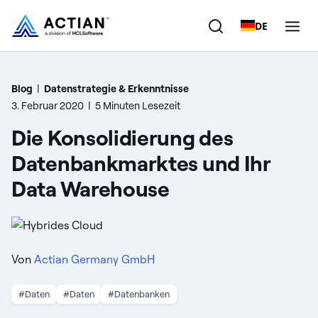
DE
Produkte
Blog
|
Datenstrategie & Erkenntnisse
3. Februar 2020
|
5 Minuten Lesezeit
Lösungen
Die Konsolidierung des
Kunden
Datenbankmarktes und Ihr
Data Warehouse
Unternehmen
Ressourcen
Von
Actian Germany GmbH
#Daten
#Daten
#Datenbanken