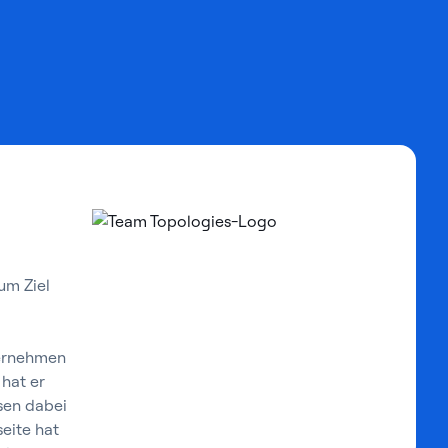
um Ziel
ternehmen
 hat er
sen dabei
eite hat