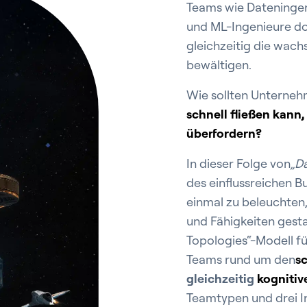
Teams wie Dateningen
und ML-Ingenieure 
gleichzeitig die wac
bewältigen.
Wie sollten Unternehm
schnell fließen kann,
überfordern?
In dieser Folge von
„D
des einflussreichen B
einmal zu beleuchten,
und Fähigkeiten gest
Topologies“-Modell f
Teams rund um den
s
gleichzeitig
kognitiv
Teamtypen und drei In