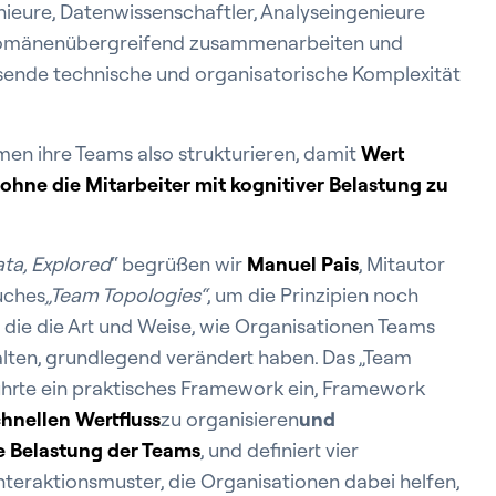
ieure, Datenwissenschaftler, Analyseingenieure
domänenübergreifend zusammenarbeiten und
hsende technische und organisatorische Komplexität
en ihre Teams also strukturieren, damit
Wert
 ohne die Mitarbeiter mit kognitiver Belastung zu
ata, Explored
“ begrüßen wir
Manuel Pais
, Mitautor
uches
„Team Topologies“
, um die Prinzipien noch
 die die Art und Weise, wie Organisationen Teams
alten, grundlegend verändert haben. Das „Team
ührte ein praktisches Framework ein, Framework
chnellen Wertfluss
zu organisieren
und
e Belastung der Teams
, und definiert vier
teraktionsmuster, die Organisationen dabei helfen,