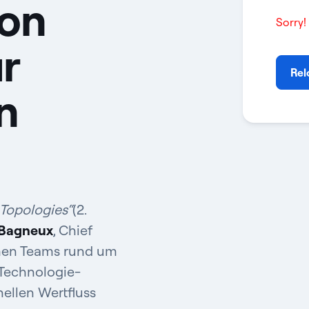
von
Sorry!
r
Rel
n
Topologies“
(2.
-Bagneux
, Chief
hmen Teams rund um
Technologie-
ellen Wertfluss