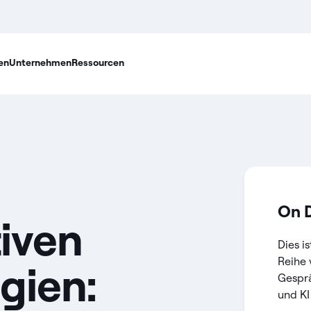
en
Unternehmen
Ressourcen
On 
iven
Dies i
Reihe 
gien:
Gesprä
und KI