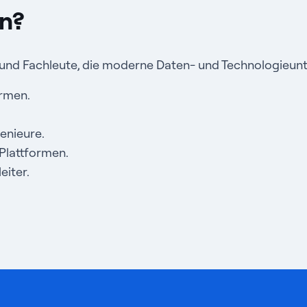
en?
e und Fachleute, die moderne Daten- und Technologieun
ormen.
enieure.
Plattformen.
iter.