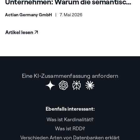
Unternehmen: Warum die semantische
Suche alles verändert
Actian Germany GmbH
|
7. Mai 2026
Artikel lesen
Eine KI-Zusammenfassung anfordern
Ebenfalls interessant:
Was ist Kardinalität?
Was ist RDD?
Verschieden Arten von Datenbanken erklärt