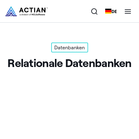
DE
Produkte
Datenbanken
Lösungen
Relationale Datenbanken
Kunden
Unternehmen
Ressourcen