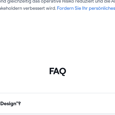
end gleichzeitig das operative Risiko reduziert und di
akeholdern verbessert wird
.
Fordern Sie Ihr persönliche
FAQ
 Design"?