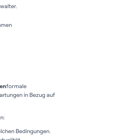
walter.
ehmen
gen
formale
artungen in Bezug auf
n:
welchen Bedingungen.
tualität.