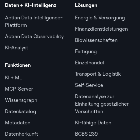
Daten + KI-Intelligenz
Lösungen
Actian Data Intelligence-
Energie & Versorgung
Plattform
Finanzdienstleistungen
Actian Data Observability
Biowissenschaften
KI-Analyst
Fertigung
Einzelhandel
Funktionen
Transport & Logistik
KI + ML
Self-Service
MCP-Server
Datenanalyse zur
Wissensgraph
Einhaltung gesetzlicher
Datenkatalog
Vorschriften
Metadaten
KI-fähige Daten
Datenherkunft
BCBS 239