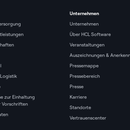
Unternehmen
ersorgung
Unternehmen
tleistungen
Über HCL Software
haften
Veranstaltungen
Auszeichnungen & Anerken
l
Pressemappe
Logistik
Pressebereich
e
Presse
e zur Einhaltung
Karriere
r Vorschriften
Standorte
aten
Vertrauenscenter