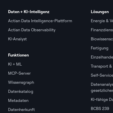
Daten + KI-Intelligenz
Lösungen
Actian Data Intelligence-Plattform
Energie & V
Actian Data Observability
Finanzdiens
KI-Analyst
Biowissensc
Fertigung
Funktionen
Einzelhande
KI + ML
Transport & 
MCP-Server
Self-Servic
Wissensgraph
Datenanalys
gesetzliche
Datenkatalog
KI-fähige D
Metadaten
BCBS 239
Datenherkunft