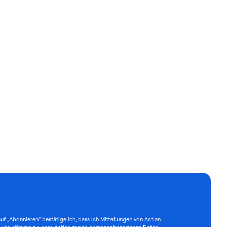
uf „Abonnieren“ bestätige ich, dass ich Mitteilungen von Actian