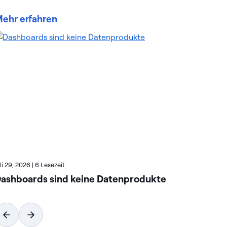
ehr erfahren
uli 29, 2026
|
6 Lesezeit
Juli
ashboards sind keine Datenprodukte
Wi
vo