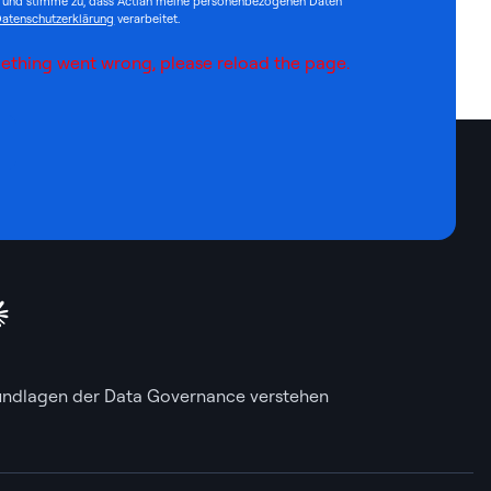
, und stimme zu, dass Actian meine personenbezogenen Daten
atenschutzerklärung
verarbeitet.
ething went wrong, please reload the page.
undlagen der Data Governance verstehen