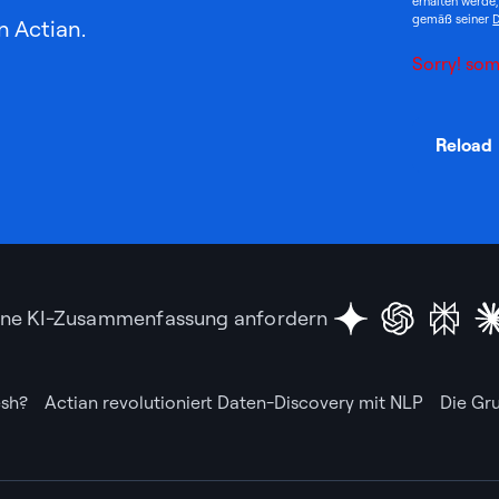
erhalten werde
gemäß seiner
D
n Actian.
Sorry! som
Reload
ine KI-Zusammenfassung anfordern
esh?
Actian revolutioniert Daten-Discovery mit NLP
Die Gr