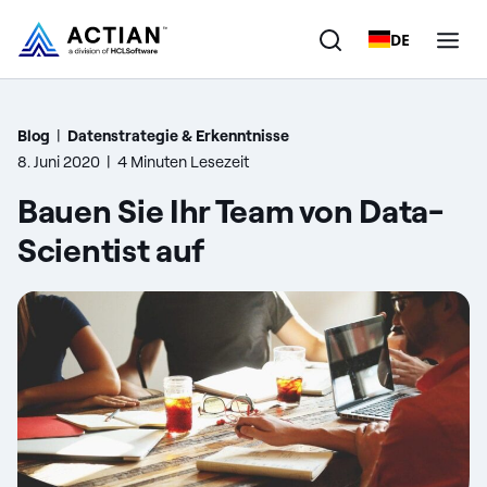
DE
Produkte
Blog
|
Datenstrategie & Erkenntnisse
8. Juni 2020
|
4 Minuten Lesezeit
Lösungen
Bauen Sie Ihr Team von Data-
Kunden
Scientist auf
Unternehmen
Ressourcen