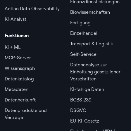
Finanzdienstleistungen
Actian Data Observability
Biowissenschaften
KI-Analyst
Fertigung
Einzelhandel
Funktionen
Transport & Logistik
KI + ML
Self-Service
MCP-Server
Datenanalyse zur
Wissensgraph
Einhaltung gesetzlicher
Datenkatalog
Vorschriften
Metadaten
KI-fähige Daten
Datenherkunft
BCBS 239
Datenprodukte und
DSGVO
Verträge
EU-KI-Gesetz