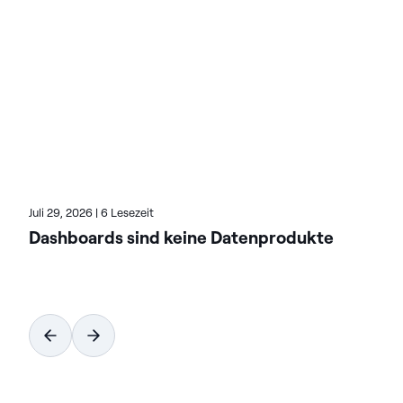
die Bereitstellung von KI-fähigen Daten zu
beschleunigen. Die auf Flexibilität ausgelegten
Lösungen von Actian lassen sich nahtlos integrieren
und arbeiten zuverlässig in On-Premises, Cloud und
Hybridumgebungen. Erfahren Sie mehr über Actian,
den Daten- und KI-Geschäftsbereich von HCL
Software, unter actian.com.
Juli 29, 2026
|
6 Lesezeit
Dashboards sind keine Datenprodukte