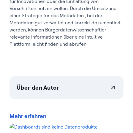
für Innovationen oder die Einhaltung von
Vorschriften nutzen wollen. Durch die Umsetzung
einer Strategie für das Metadaten , bei der
Metadaten gut verwaltet und korrekt dokumentiert
werden, können Bürgerdatenwissenschaftler
relevante Informationen über eine intuitive
Plattform leicht finden und abrufen.
Über den Autor
Actian Germany GmbH
Actian ermöglicht es Unternehmen, Daten in
großem Umfang sicher verwalten zu steuern.
Mehr erfahren
Unternehmen vertrauen auf Datenmanagement
Data-Intelligence-Lösungen von Actian, um
komplexe Datenumgebungen zu optimieren und