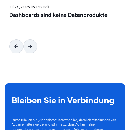
Juli 29, 2026
|
6 Lesezeit
Dashboards sind keine Datenprodukte
Bleiben Sie in Verbindung
Durch Klicken auf „Abonnieren“ bestätige ich, dass ich Mitteilungen von
Actian erhalten werde, und stimme zu, dass Actian meine
personenbezogenen Daten gemäß seiner
Datenschutzerklärung