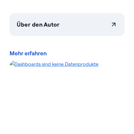
Über den Autor
Teresa Wingfield
Teresa Wingfield ist Director of Product Marketing
bei Actian und fördert die Bekanntheit der
Mehr erfahren
Integrations-, Verwaltungs- und Fähigkeiten der
Actian Data Platform. Sie verfügt über mehr als 20
Jahre Erfahrung im Marketing für Analyse-,
Sicherheits- und Cloud bei Branchenführern wie
Cisco, McAfee und VMware. Teresa konzentriert
sich darauf, Kunden dabei zu unterstützen, mit
Daten neue Maßstäbe in Sachen Innovation und
Umsatz zu setzen. Im Actian-Blog hebt Teresa den
Wert analytikgestützter Lösungen in verschiedenen
Branchen hervor. In ihren Beiträgen finden Sie
Beispiele für reale Transformationsgeschichten.