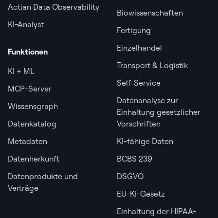
Actian Data Observability
Biowissenschaften
KI-Analyst
Fertigung
Einzelhandel
Funktionen
Transport & Logistik
KI + ML
Self-Service
MCP-Server
Datenanalyse zur
Wissensgraph
Einhaltung gesetzlicher
Datenkatalog
Vorschriften
Metadaten
KI-fähige Daten
Datenherkunft
BCBS 239
Datenprodukte und
DSGVO
Verträge
EU-KI-Gesetz
Einhaltung der HIPAA-