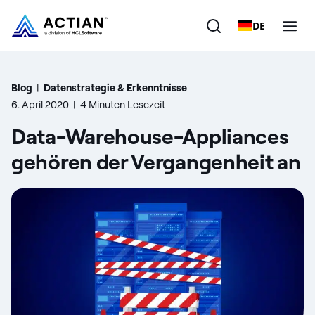
DE
Produkte
Blog
|
Datenstrategie & Erkenntnisse
6. April 2020
|
4 Minuten Lesezeit
Lösungen
Data-Warehouse-Appliances
Kunden
gehören der Vergangenheit an
Unternehmen
Ressourcen