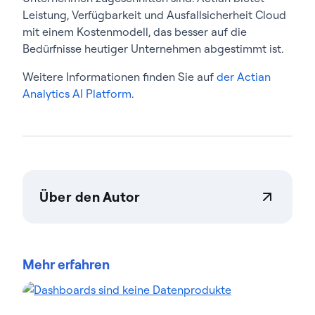
Leistung, Verfügbarkeit und Ausfallsicherheit Cloud
mit einem Kostenmodell, das besser auf die
Bedürfnisse heutiger Unternehmen abgestimmt ist.
Weitere Informationen finden Sie auf
der Actian
Analytics AI Platform
.
Über den Autor
Actian Germany GmbH
Actian ermöglicht es Unternehmen, Daten in
großem Umfang sicher verwalten zu steuern.
Mehr erfahren
Unternehmen vertrauen auf Datenmanagement
Data-Intelligence-Lösungen von Actian, um
komplexe Datenumgebungen zu optimieren und
die Bereitstellung von KI-fähigen Daten zu