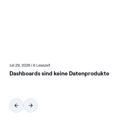
beschleunigen. Die auf Flexibilität ausgelegten
Lösungen von Actian lassen sich nahtlos integrieren
und arbeiten zuverlässig in On-Premises, Cloud und
Hybridumgebungen. Erfahren Sie mehr über Actian,
den Daten- und KI-Geschäftsbereich von HCL
Software, unter actian.com.
Juli 29, 2026
|
6 Lesezeit
Dashboards sind keine Datenprodukte