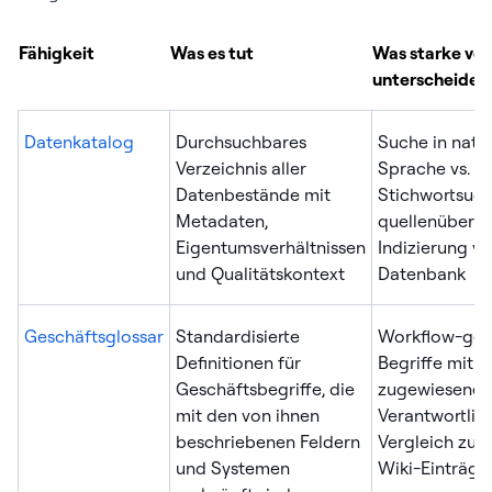
Fähigkeit
Was es tut
Was starke vo
unterscheidet
Datenkatalog
Durchsuchbares
Suche in natür
Verzeichnis aller
Sprache vs. re
Datenbestände mit
Stichwortsuch
Metadaten,
quellenübergr
Eigentumsverhältnissen
Indizierung vs
und Qualitätskontext
Datenbank
Geschäftsglossar
Standardisierte
Workflow-ges
Definitionen für
Begriffe mit
Geschäftsbegriffe, die
zugewiesenen
mit den von ihnen
Verantwortlic
beschriebenen Feldern
Vergleich zu F
und Systemen
Wiki-Einträge