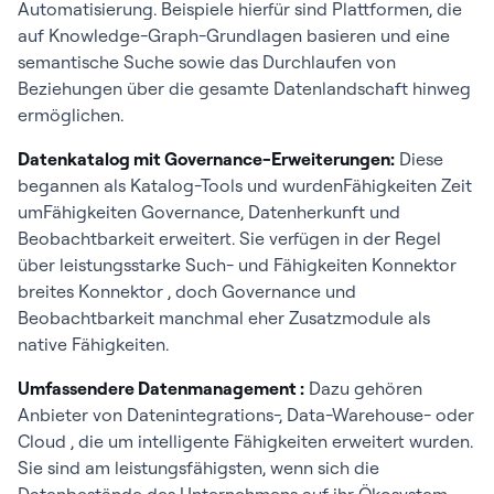
Automatisierung. Beispiele hierfür sind Plattformen, die
Profilierung,
im Vergleich 
auf Knowledge-Graph-Grundlagen basieren und eine
Validierung und
ausschließlich
semantische Suche sowie das Durchlaufen von
Überwachung von
planmäßigen,
Beziehungen über die gesamte Datenlandschaft hinweg
Daten anhand
regelbasierte
ermöglichen.
festgelegter Standards
Überprüfung
Datenkatalog mit Governance-Erweiterungen:
Diese
Data
Echtzeitüberwachung
Lernt normale
begannen als Katalog-Tools und wurdenFähigkeiten Zeit
Observability
des Zustands der
dynamisch im
umFähigkeiten Governance, Datenherkunft und
Pipeline, einschließlich
zu statischen
Beobachtbarkeit erweitert. Sie verfügen in der Regel
Aktualität, Umfang,
Schwellenwer
über leistungsstarke Such- und Fähigkeiten Konnektor
Schema und
breites Konnektor , doch Governance und
Abweichungen
Beobachtbarkeit manchmal eher Zusatzmodule als
native Fähigkeiten.
Data
Definition von
Automatisiert
Umfassendere Datenmanagement :
Dazu gehören
Governance
Richtlinien,
Durchsetzung
Anbieter von Datenintegrations-, Data-Warehouse- oder
Durchsetzung von
Richtlinien im
Cloud , die um intelligente Fähigkeiten erweitert wurden.
Zugriffskontrollen,
zu manuellen
Sie sind am leistungsfähigsten, wenn sich die
Workflows zur
Genehmigung