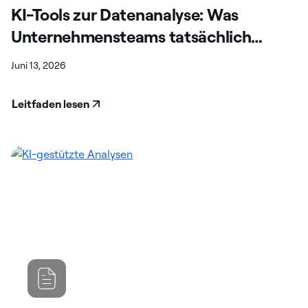
KI-Tools zur Datenanalyse: Was
Unternehmensteams tatsächlich
brauchen (die meisten bleiben hinter
Juni 13, 2026
den Erwartungen zurück)
Leitfaden lesen