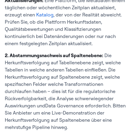
Aktualisierungen:
Eine Plattform, die Metadaten einem
täglichen oder wöchentlichen Zeitplan aktualisiert,
erzeugt einen
Katalog
, der von der Realität abweicht.
KI-Governance
Zertifizierung von
Entwickelt für
Prüfen Sie, ob die Plattform Herkunftsdaten,
Trainingsdaten,
Governance im
Qualitätsbewertungen und Klassifizierungen
Modellherkunft,
der KI vs. KI a
kontinuierlich bei Datenänderungen oder nur nach
Kontrollen der RAG-
der Roadmap
einem festgelegten Zeitplan aktualisiert.
Pipeline, Drift-
Erkennung
2. Abstammungsnachweis auf Spaltenebene:
Die
Herkunftsverfolgung auf Tabellenebene zeigt, welche
Tabellen in welche anderen Tabellen einfließen. Die
Herkunftsverfolgung auf Spaltenebene zeigt, welche
spezifischen Felder welche Transformationen
durchlaufen haben – dies ist für die regulatorische
Rückverfolgbarkeit, die Analyse schwerwiegender
Auswirkungen undData Governance erforderlich. Bitten
Sie Anbieter um eine Live-Demonstration der
Herkunftsverfolgung auf Spaltenebene über eine
mehrstufige Pipeline hinweg.