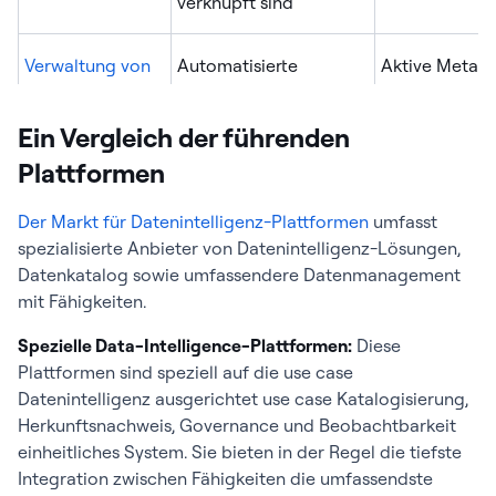
verknüpft sind
Verwaltung von
Automatisierte
Aktive Metada
Metadaten
Erfassung und
Echtzeit aktual
kontinuierliche Pflege
werden, Echtz
Ein Vergleich der führenden
von technischen,
geplanten Ba
Plattformen
geschäftlichen und
betrieblichen
Der Markt für Datenintelligenz-Plattformen
umfasst
Metadaten
spezialisierte Anbieter von Datenintelligenz-Lösungen,
Datenkatalog sowie umfassendere Datenmanagement
Datenherkunft
Lückenlose
Abstammung 
mit Fähigkeiten.
Nachverfolgung von
Spaltenebene 
Daten von der Quelle
ausschließlich
Spezielle Data-Intelligence-Plattformen:
Diese
über alle
Tabellenebene
Plattformen sind speziell auf die use case
Verarbeitungsschritte
automatisiert 
Datenintelligenz ausgerichtet use case Katalogisierung,
bis hin zur Nutzung
konfiguriert
Herkunftsnachweis, Governance und Beobachtbarkeit
einheitliches System. Sie bieten in der Regel die tiefste
Integration zwischen Fähigkeiten die umfassendste
Datenqualität
Kontinuierliche
Automatisiert