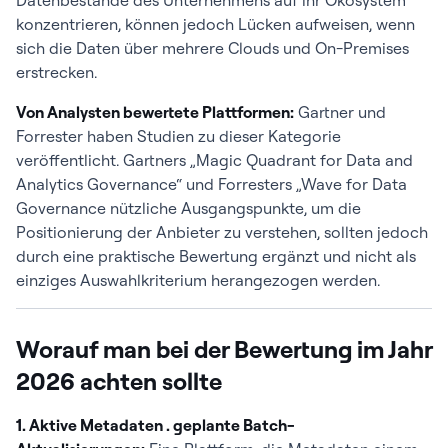
Datenbestände des Unternehmens auf ihr Ökosystem
Datenverwaltung und
konzentrieren, können jedoch Lücken aufweisen, wenn
Compliance-Kontrollen
sich die Daten über mehrere Clouds und On-Premises
erstrecken.
Daten-
Workflows für die
Integrierte S
Von Analysten bewertete Plattformen:
Gartner und
Stewardship
Zuweisung von
Warteschlang
Forrester haben Studien zu dieser Kategorie
Zuständigkeiten, die
Vergleich zu E
veröffentlicht. Gartners „Magic Quadrant for Data and
Problemlösung, die
basierten Pro
Analytics Governance“ und Forresters „Wave for Data
Pflege des Glossars
Governance nützliche Ausgangspunkte, um die
und die Zertifizierung
Positionierung der Anbieter zu verstehen, sollten jedoch
durch eine praktische Bewertung ergänzt und nicht als
Wissensgrafik
Eine Ebene
Natives Grap
einziges Auswahlkriterium herangezogen werden.
semantischer
Vergleich zum
Beziehungen, die
relationalen 
Worauf man bei der Bewertung im Jahr
Datensätze, Begriffe,
graphähnlich
Eigentümer und
Abfragen
2026 achten sollte
Herkunftsdaten zu
einem abfragbaren
1. Aktive Metadaten . geplante Batch-
Netzwerk verknüpft