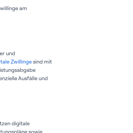
Zwillinge am
er und
itale Zwillinge
sind mit
Leistungsabgabe
enzielle Ausfälle und
tzen digitale
rtungspläne sowie