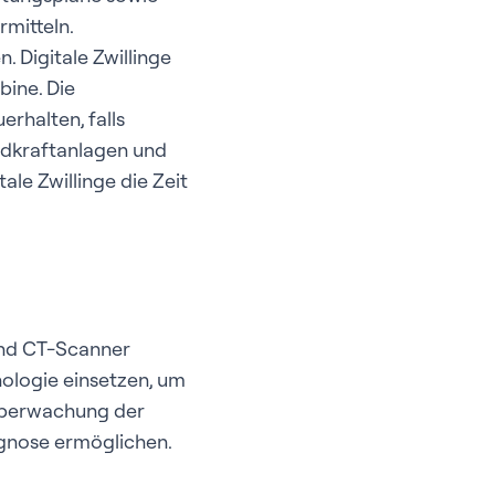
rmitteln.
 Digitale Zwillinge
ine. Die
rhalten, falls
ndkraftanlagen und
le Zwillinge die Zeit
und CT-Scanner
nologie einsetzen, um
nüberwachung der
agnose ermöglichen.