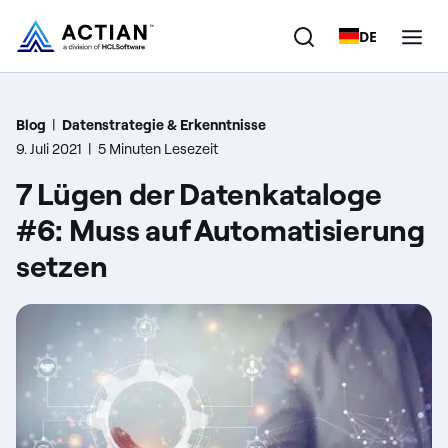
DE
Produkte
Blog
|
Datenstrategie & Erkenntnisse
9. Juli 2021
|
5 Minuten Lesezeit
Lösungen
7 Lügen der Datenkataloge
Kunden
#6: Muss auf Automatisierung
setzen
Unternehmen
Ressourcen