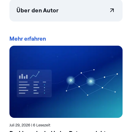
Über den Autor
Actian Germany GmbH
Actian ermöglicht es Unternehmen, Daten in
großem Umfang sicher verwalten zu steuern.
Mehr erfahren
Unternehmen vertrauen auf Datenmanagement
Data-Intelligence-Lösungen von Actian, um
komplexe Datenumgebungen zu optimieren und
die Bereitstellung von KI-fähigen Daten zu
beschleunigen. Die auf Flexibilität ausgelegten
Lösungen von Actian lassen sich nahtlos integrieren
und arbeiten zuverlässig in On-Premises, Cloud und
Hybridumgebungen. Erfahren Sie mehr über Actian,
den Daten- und KI-Geschäftsbereich von HCL
Software, unter actian.com.
Juli 29, 2026
|
6 Lesezeit