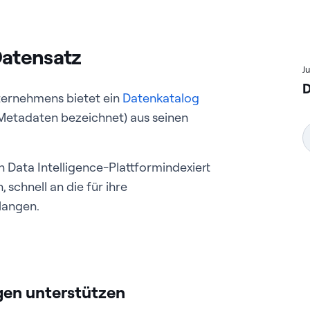
Datensatz
J
D
ternehmens bietet ein
Datenkatalog
 Metadaten bezeichnet) aus seinen
n Data Intelligence-Plattform
indexiert
 schnell an die für ihre
langen.
ngen unterstützen