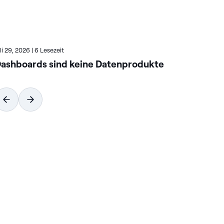
uli 29, 2026
|
6 Lesezeit
Juli
ashboards sind keine Datenprodukte
Wi
vo