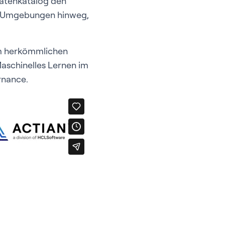
 Datenkatalog den
ne Umgebungen hinweg,
nem herkömmlichen
Maschinelles Lernen im
rnance.