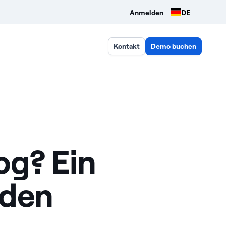
DE
Anmelden
Kontakt
Demo buchen
og? Ein
aden