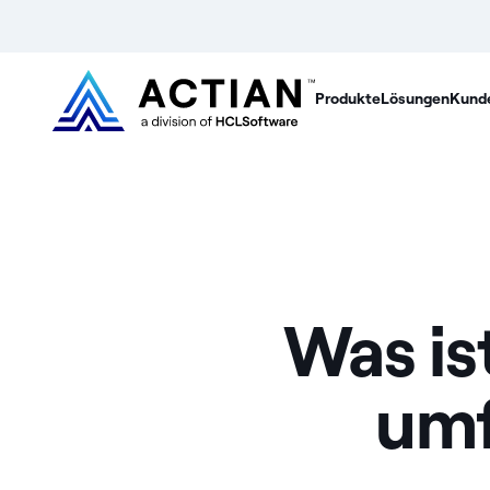
Produkte
Lösungen
Kund
Was is
umf