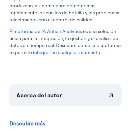
produzcan, así como para detectar más
rápidamente los cuellos de botella y los problemas
relacionados con el control de calidad.
Plataforma de IA Actian Analytics
es una solución
única para la integración, la gestión y el análisis de
datos en tiempo real. Descubre cómo la plataforma
te permite
integrar en cualquier momento
.
Acerca del autor
Teresa Wingfield
Teresa Wingfield es directora de marketing de
producto en Actian, donde se encarga de dar a
Descubra más
conocer las capacidades de integración, gestión y
análisis de la plataforma de datos de Actian.