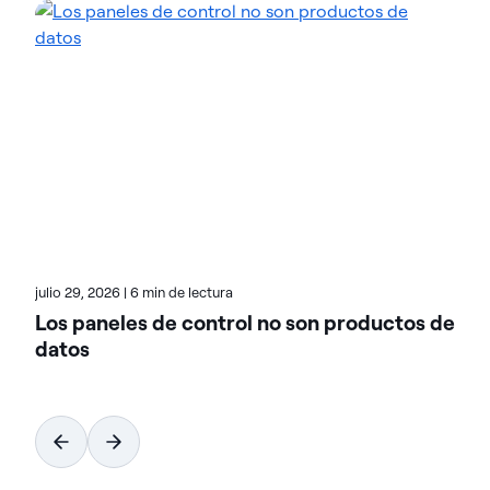
Cuenta con más de 20 años de experiencia en
marketing de soluciones de análisis, seguridad y
nube en empresas líderes del sector, como Cisco,
McAfee y VMware. Teresa se centra en ayudar a los
clientes a alcanzar nuevos niveles de innovación e
ingresos gracias a los datos. En el blog de Actian,
Teresa destaca el valor de las soluciones basadas
en el análisis en múltiples sectores verticales. Echa
un vistazo a sus entradas para conocer casos
reales de transformación.
julio 29, 2026
|
6 min de lectura
Los paneles de control no son productos de
datos