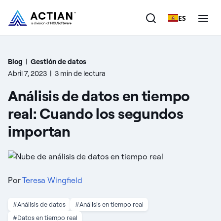
ES
Productos
Blog
|
Gestión de datos
Abril 7, 2023
|
3 min de lectura
Soluciones
Análisis de datos en tiempo
Clientes
real: Cuando los segundos
importan
Empresa
Recursos
Por
Teresa Wingfield
#Análisis de datos
#Análisis en tiempo real
#Datos en tiempo real