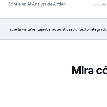
Confíe en AI Analyst de Actian
Inicie la visita
Ventajas
Características
Contexto integrad
Mira c