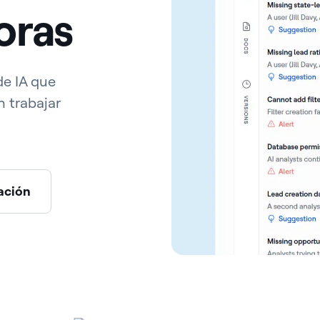
oras
de IA que
n trabajar
ación