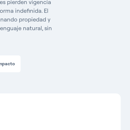
nes pierden vigencia
rma indefinida. El
gnando propiedad y
enguaje natural, sin
impacto