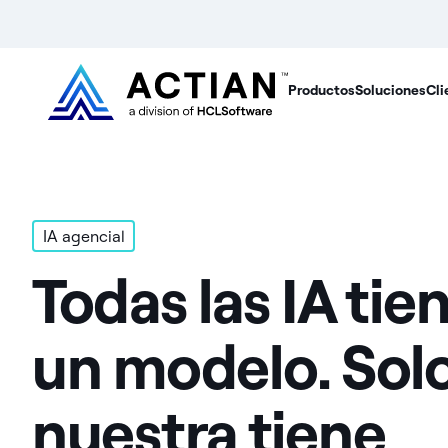
Productos
Soluciones
Cli
IA agencial
Todas las IA tie
un modelo. Solo
nuestra tiene