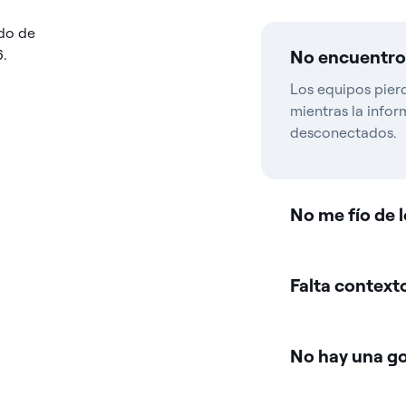
No encuentro 
Los equipos pier
mientras la info
desconectados.
No me fío de 
Falta context
No hay una g