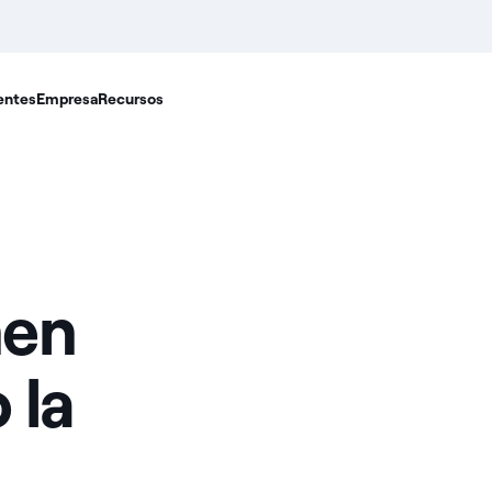
entes
Empresa
Recursos
nen
 la