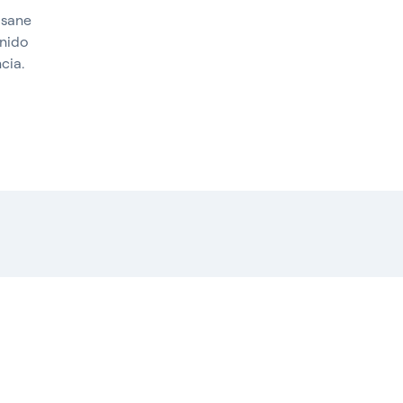
bsane
enido
cia.