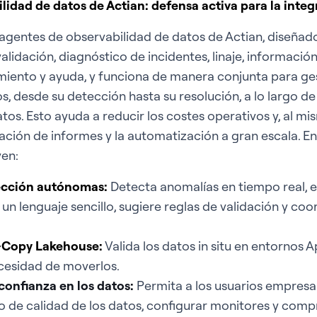
idad de datos de Actian: defensa activa para la integ
 agentes de observabilidad de datos de Actian, diseña
 validación, diagnóstico de incidentes, linaje, informació
miento y ayuda, y funciona de manera conjunta para ge
s, desde su detección hasta su resolución, a lo largo de
atos. Esto ayuda a reducir los costes operativos y, al m
ación de informes y la automatización a gran escala. En
yen:
ección autónomas:
Detecta anomalías en tiempo real, e
n lenguaje sencillo, sugiere reglas de validación y coor
-Copy Lakehouse:
Valida los datos in situ en entornos 
ecesidad de moverlos.
 confianza en los datos
:
Permita a los usuarios empresar
do de calidad de los datos, configurar monitores y com