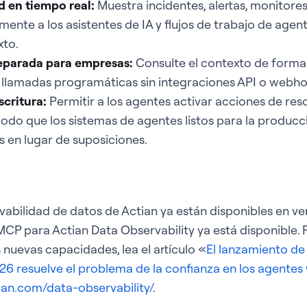
d en tiempo real
:
Muestra incidentes, alertas, monitores
mente a los asistentes de IA y flujos de trabajo de agen
to.
eparada para empresas
:
Consulte el contexto de form
o llamadas programáticas sin integraciones API o webh
scritura
:
Permitir a los agentes activar acciones de res
odo que los sistemas de agentes listos para la produc
s en lugar de suposiciones.
abilidad de datos de Actian ya están disponibles en ve
r MCP para Actian Data Observability ya está disponible
 nuevas capacidades, lea el artículo «
El lanzamiento de
026 resuelve el problema de la confianza en los agente
ian.com/data-observability/
.