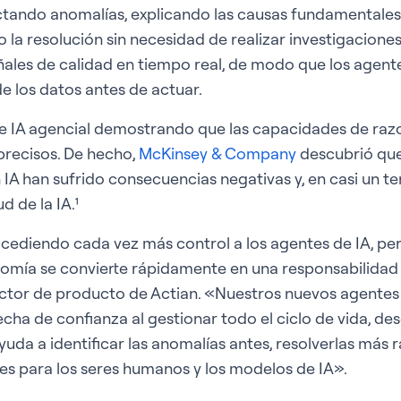
ctando anomalías, explicando las causas fundamentales
 la resolución sin necesidad de realizar investigaciones
ales de calidad en tiempo real, de modo que los agent
 de los datos antes de actuar.
e IA agencial demostrando que las capacidades de ra
 precisos. De hecho,
McKinsey & Company
descubrió que 
IA han sufrido consecuencias negativas y, en casi un ter
d de la IA.¹
ediendo cada vez más control a los agentes de IA, per
nomía se convierte rápidamente en una responsabilidad
ector de producto de Actian. «Nuestros nuevos agentes
echa de confianza al gestionar todo el ciclo de vida, de
ayuda a identificar las anomalías antes, resolverlas más
es para los seres humanos y los modelos de IA».