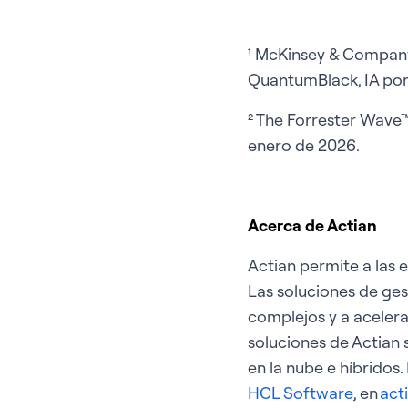
¹ McKinsey & Compan
QuantumBlack, IA por
²
The Forrester Wave™:
enero de 2026.
Acerca de Actian
Actian permite a las 
Las soluciones de ges
complejos y a acelerar
soluciones de Actian 
en la nube e híbridos
HCL Software
, en
act