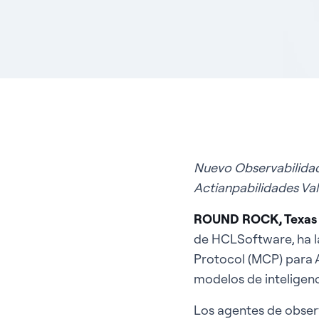
Nuevo
Observabilida
Actian
pabilidades V
a
ROUND ROCK, Texas 
de HCLSoftware, ha l
Protocol (MCP) para A
modelos de inteligenci
Los agentes de observ