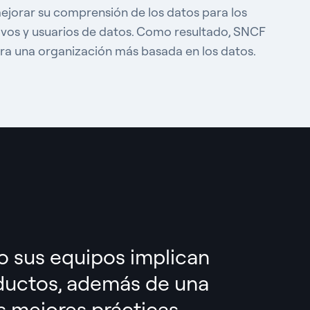
mejorar su comprensión
de los datos para los
vos y usuarios de datos. Como resultado,
SNCF
ra una organización más basada en los datos.
mo
sus equipos implican
oductos, además de una
s mejores prácticas.