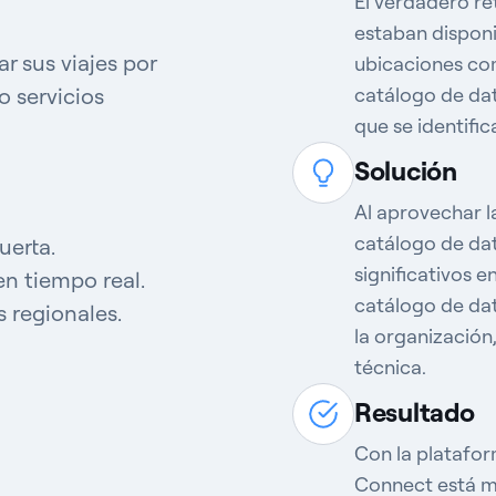
El verdadero re
estaban disponi
r sus viajes por
ubicaciones
com
o servicios
catálogo de dat
que se identifi
Solución
Al aprovechar l
catálogo de da
uerta.
significativos 
en tiempo real.
catálogo de da
 regionales.
la organización
técnica.
Resultado
Con la platafo
Connect está
m