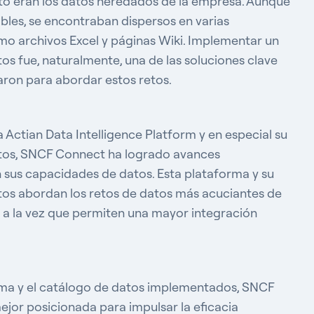
to eran los datos heredados de la empresa. Aunque
bles, se encontraban dispersos en varias
o archivos Excel y páginas Wiki. Implementar un
os fue, naturalmente, una de las soluciones clave
caron para abordar estos retos.
a Actian Data Intelligence Platform
y en especial su
tos, SNCF Connect ha logrado
avances
en sus capacidades de datos. Esta plataforma y su
tos abordan los retos de datos más acuciantes de
, a la vez que permiten una mayor integración
rma y el catálogo de datos implementados, SNCF
ejor posicionada para impulsar la eficacia