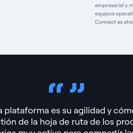
empresarial y 
equipos operati
Connect es aho
a plataforma es su agilidad y có
stión
de la hoja de ruta de los pr
rios muy activa para
compartir la