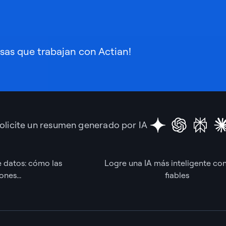
esas que trabajan con Actian!
olicite un resumen generado por IA
e datos: cómo las
Logre una IA más inteligente co
nes...
fiables