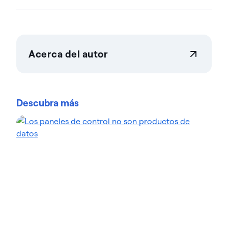
Acerca del autor
Actian Corporation
Actian permite a las empresas gestionar y controlar
los datos a gran escala con total confianza. Las
Descubra más
organizaciones confían en las soluciones de
gestión e inteligencia de datos de Actian para
optimizar entornos de datos complejos y acelerar
la entrega de datos preparados para la IA.
Diseñadas para ofrecer flexibilidad, las soluciones
de Actian se integran a la perfección y funcionan de
forma fiable tanto en entornos locales como en la
nube y en entornos híbridos. Obtén más Acerca de
Actian, la división Acerca de Actian datos e IA de
HCL Software, en actian.com.