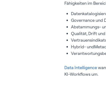
Fähigkeiten im Bereic
Datenkatalogisie
Governance und Du
Abstammungs- un
Qualität, Drift und
Vertrauensindikato
Hybrid- undMetad
Verantwortungsbew
Data Intelligence
wand
KI-Workflows um.