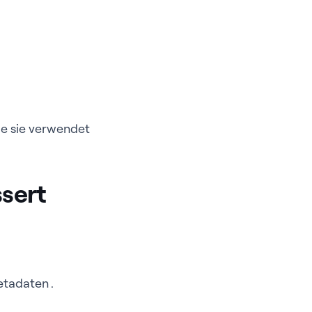
ie sie verwendet
sert
etadaten .