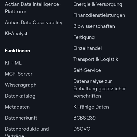
Actian Data Intelligence-
Energie & Versorgung
Plattform
Finanzdienstleistungen
Actian Data Observability
Biowissenschaften
KI-Analyst
Fertigung
Einzelhandel
Funktionen
Transport & Logistik
KI + ML
Self-Service
MCP-Server
Datenanalyse zur
Wissensgraph
Einhaltung gesetzlicher
Datenkatalog
Vorschriften
Metadaten
KI-fähige Daten
Datenherkunft
BCBS 239
Datenprodukte und
DSGVO
Verträge