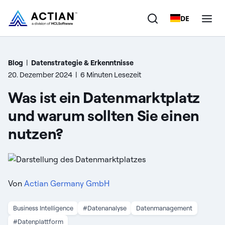
DE
Produkte
Blog
|
Datenstrategie & Erkenntnisse
20. Dezember 2024
|
6 Minuten Lesezeit
Lösungen
Was ist ein Datenmarktplatz
Kunden
und warum sollten Sie einen
nutzen?
Unternehmen
Ressourcen
Von
Actian Germany GmbH
Business Intelligence
#Datenanalyse
Datenmanagement
#Datenplattform