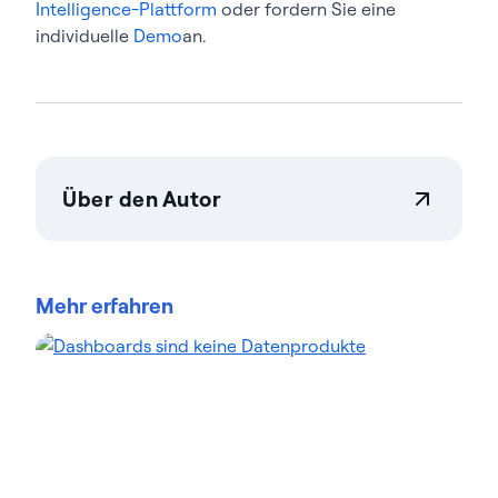
Intelligence-Plattform
oder fordern Sie eine
individuelle
Demo
an.
Über den Autor
Actian Germany GmbH
Actian ermöglicht es Unternehmen, Daten in
großem Umfang sicher verwalten zu steuern.
Mehr erfahren
Unternehmen vertrauen auf Datenmanagement
Data-Intelligence-Lösungen von Actian, um
komplexe Datenumgebungen zu optimieren und
die Bereitstellung von KI-fähigen Daten zu
beschleunigen. Die auf Flexibilität ausgelegten
Lösungen von Actian lassen sich nahtlos integrieren
und arbeiten zuverlässig in On-Premises, Cloud und
Hybridumgebungen. Erfahren Sie mehr über Actian,
den Daten- und KI-Geschäftsbereich von HCL