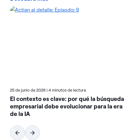
gestión e inteligencia de datos de Actian para
optimizar entornos de datos complejos y acelerar
la entrega de datos preparados para la IA.
Diseñadas para ofrecer flexibilidad, las soluciones
de Actian se integran a la perfección y funcionan de
forma fiable tanto en entornos locales como en la
nube y en entornos híbridos. Obtén más Acerca de
Actian, la división Acerca de Actian datos e IA de
HCL Software, en actian.com.
25 de junio de 2026
|
4 minutos de lectura
El contexto es clave: por qué la búsqueda
empresarial debe evolucionar para la era
de la IA