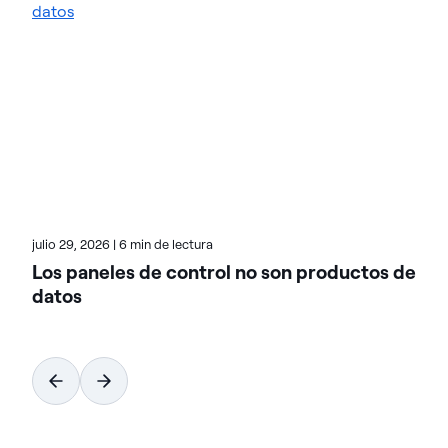
la entrega de datos preparados para la IA.
Diseñadas para ofrecer flexibilidad, las soluciones
de Actian se integran a la perfección y funcionan de
forma fiable tanto en entornos locales como en la
nube y en entornos híbridos. Obtén más Acerca de
Actian, la división Acerca de Actian datos e IA de
HCL Software, en actian.com.
julio 29, 2026
|
6 min de lectura
Los paneles de control no son productos de
datos