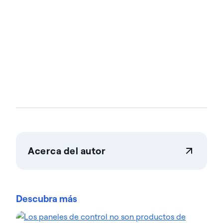
Acerca del autor
Actian Corporation
Actian permite a las empresas gestionar y controlar
los datos a gran escala con total confianza. Las
Descubra más
organizaciones confían en las soluciones de
gestión e inteligencia de datos de Actian para
optimizar entornos de datos complejos y acelerar