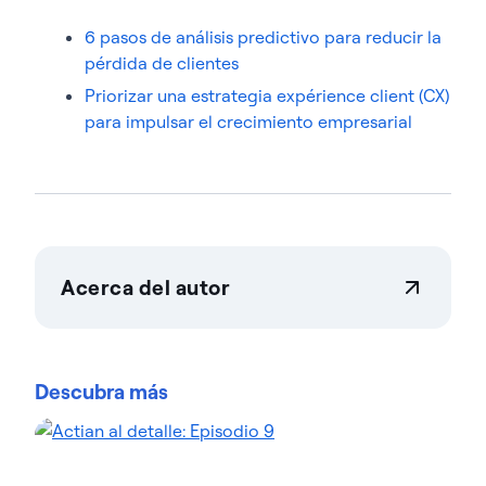
6 pasos de análisis predictivo para reducir la
pérdida de clientes
Priorizar una estrategia expérience client (CX)
para impulsar el crecimiento empresarial
Acerca del autor
Becky Staker
Becky Staker es la Vicepresidenta de Experiencia
del Cliente de Actian, centrada en mejorar los
Descubra más
resultados de los clientes en toda la empresa. Su
amplia experiencia abarca puestos de liderazgo en
marketing, ventas y CX, incluyendo Deloitte y EY,
donde perfeccionó un enfoque centrado en el
cliente. Becky ha liderado proyectos globales de CX