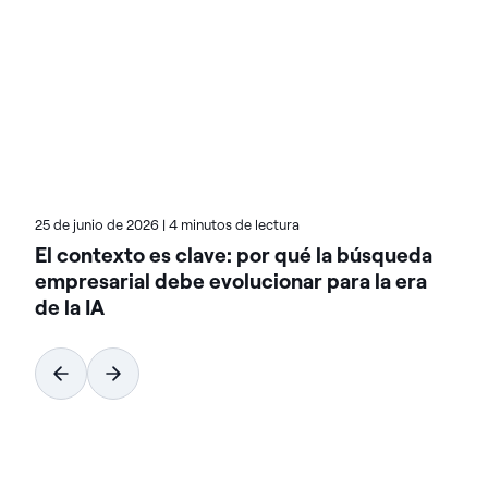
que mejoraron las puntuaciones de retención y
satisfacción. Habla con frecuencia en eventos del
sector sobre tendencias e innovaciones de CX. Los
artículos del blog de Becky en Actian tratan sobre
cómo los datos pueden transformar el
compromiso y las experiencias de los clientes.
Explore sus escritos recientes para conocer
estrategias que impulsen la fidelización y el retorno
de la inversión.
25 de junio de 2026
|
4 minutos de lectura
El contexto es clave: por qué la búsqueda
empresarial debe evolucionar para la era
de la IA