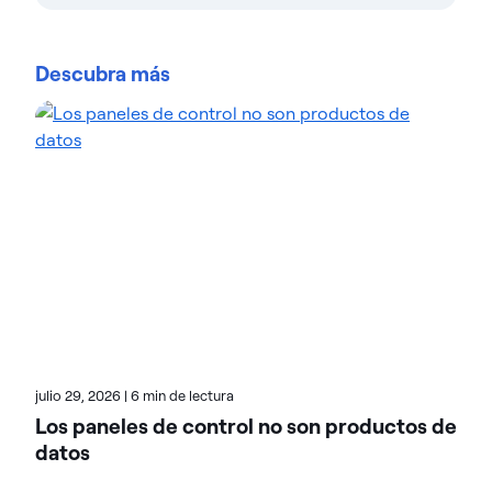
Teresa Wingfield es directora de marketing de
producto en Actian, donde se encarga de dar a
Descubra más
conocer las capacidades de integración, gestión y
análisis de la plataforma de datos de Actian.
Cuenta con más de 20 años de experiencia en
marketing de soluciones de análisis, seguridad y
nube en empresas líderes del sector, como Cisco,
McAfee y VMware. Teresa se centra en ayudar a los
clientes a alcanzar nuevos niveles de innovación e
ingresos gracias a los datos. En el blog de Actian,
Teresa destaca el valor de las soluciones basadas
en el análisis en múltiples sectores verticales. Echa
un vistazo a sus entradas para conocer casos
reales de transformación.
julio 29, 2026
|
6 min de lectura
Los paneles de control no son productos de
datos