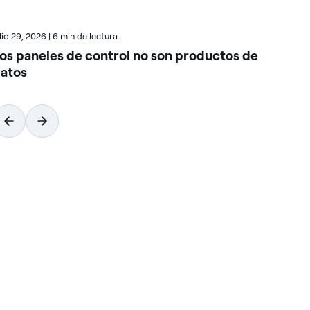
ulio 29, 2026
|
6 min de lectura
juli
os paneles de control no son productos de
Có
atos
ca
co