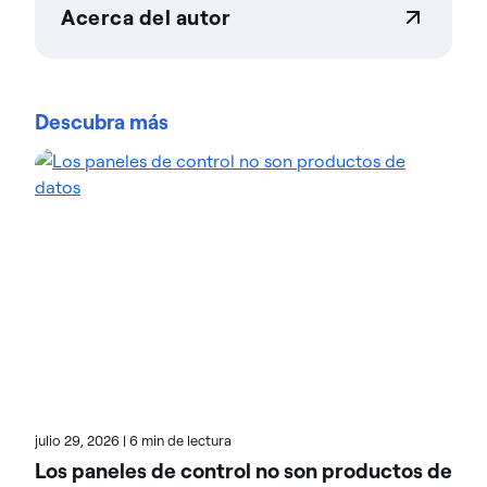
Acerca del autor
Actian Corporation
Actian permite a las empresas gestionar y controlar
los datos a gran escala con total confianza. Las
Descubra más
organizaciones confían en las soluciones de
gestión e inteligencia de datos de Actian para
optimizar entornos de datos complejos y acelerar
la entrega de datos preparados para la IA.
Diseñadas para ofrecer flexibilidad, las soluciones
de Actian se integran a la perfección y funcionan de
forma fiable tanto en entornos locales como en la
nube y en entornos híbridos. Obtén más Acerca de
Actian, la división Acerca de Actian datos e IA de
HCL Software, en actian.com.
julio 29, 2026
|
6 min de lectura
Los paneles de control no son productos de