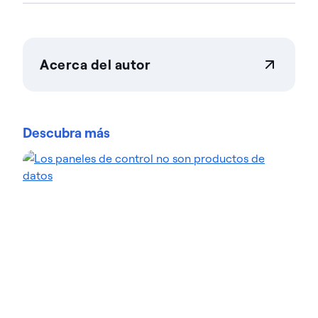
Acerca del autor
Teresa Wingfield
Teresa Wingfield es directora de marketing de
producto en Actian, donde se encarga de dar a
Descubra más
conocer las capacidades de integración, gestión y
análisis de la plataforma de datos de Actian.
Cuenta con más de 20 años de experiencia en
marketing de soluciones de análisis, seguridad y
nube en empresas líderes del sector, como Cisco,
McAfee y VMware. Teresa se centra en ayudar a los
clientes a alcanzar nuevos niveles de innovación e
ingresos gracias a los datos. En el blog de Actian,
Teresa destaca el valor de las soluciones basadas
en el análisis en múltiples sectores verticales. Echa
un vistazo a sus entradas para conocer casos
reales de transformación.