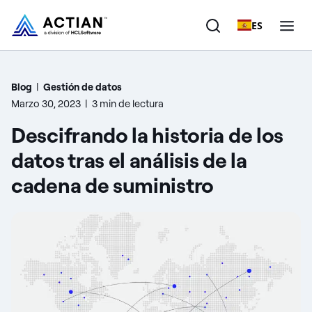
ES
Productos
Blog
|
Gestión de datos
Marzo 30, 2023
|
3 min de lectura
Soluciones
Descifrando la historia de los
Clientes
datos tras el análisis de la
cadena de suministro
Empresa
Recursos