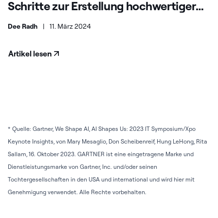
Schritte zur Erstellung hochwertiger
GenAI-Modelle
Dee Radh
|
11. März 2024
Artikel lesen
* Quelle: Gartner, We Shape AI, AI Shapes Us: 2023 IT Symposium/Xpo
Keynote Insights, von Mary Mesaglio, Don Scheibenreif, Hung LeHong, Rita
Sallam, 16. Oktober 2023. GARTNER ist eine eingetragene Marke und
Dienstleistungsmarke von Gartner, Inc. und/oder seinen
Tochtergesellschaften in den USA und international und wird hier mit
Genehmigung verwendet. Alle Rechte vorbehalten.